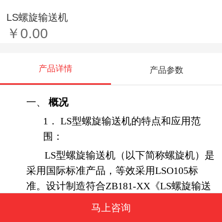
LS螺旋输送机
￥0.00
产品详情
产品参数
一、
概况
1．
LS
型螺旋输送机的特点和应用范
围：
LS
型螺旋输送机（以下简称螺旋机）是
采用国际标准产品，等效采用
LSO105
标
准。设计制造符合
ZB181-XX
《
LS
螺旋输送
机》（报批稿）专业标准。结构新颖，技术
马上咨询
指标先进，头部、尾部轴承移至壳体外，中